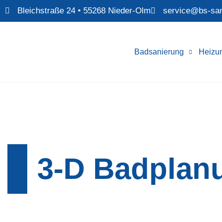
Bleichstraße 24 • 55268 Nieder-Olm
service@bs-san
Badsanierung
Heizu
3-D Badplan