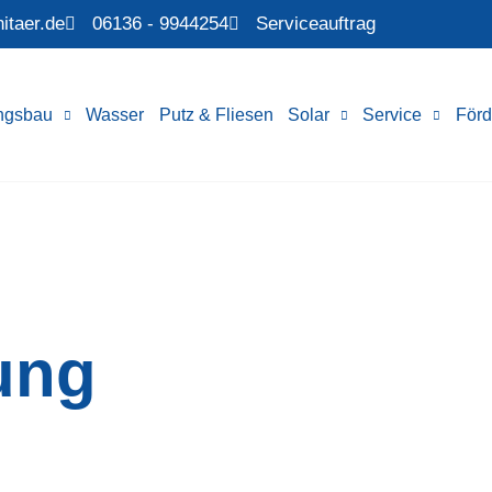
itaer.de
06136 - 9944254
Serviceauftrag
ngsbau
Wasser
Putz & Fliesen
Solar
Service
Förd
ung