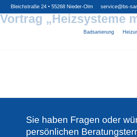
Bleichstraße 24 • 55268 Nieder-Olm
service@bs-san
Vortrag „Heizsysteme m
Badsanierung
Heizu
Sie haben Fragen oder wü
persönlichen Beratungster