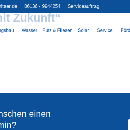
itaer.de
06136 - 9944254
Serviceauftrag
it Zukunft“
ngsbau
Wasser
Putz & Fliesen
Solar
Service
För
nschen einen
min?​